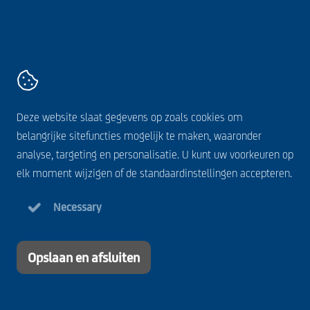
Kanaaldijk 11,
5683 CR
Best
+31 499 328 600
Contact
Algemene voorwaarden
Deze website slaat gegevens op zoals cookies om
Disclaimer
belangrijke sitefuncties mogelijk te maken, waaronder
Cookie statement
analyse, targeting en personalisatie. U kunt uw voorkeuren op
Privacy statement
elk moment wijzigen of de standaardinstellingen accepteren.
Necessary
Opslaan en afsluiten
A StellaGroup company
© 2026 AVZ
Website door Not on Paper