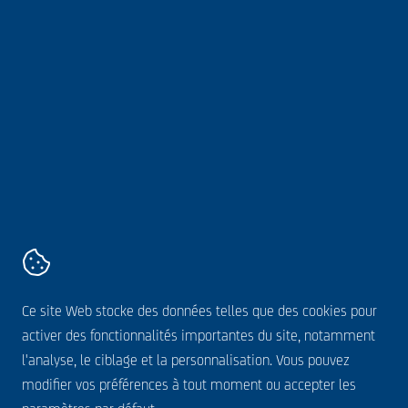
Durabilité
Webshop
A propos d'AVZ
Suivez-nous en ligne
AVZ
Kanaaldijk 11,
5683 CR
Best
+31 499 328 600
Contact
Ce site Web stocke des données telles que des cookies pour
Conditions générales
activer des fonctionnalités importantes du site, notamment
Clause de non-responsabilité
l'analyse, le ciblage et la personnalisation. Vous pouvez
Déclaration de cookie
modifier vos préférences à tout moment ou accepter les
Politique de confidentialité