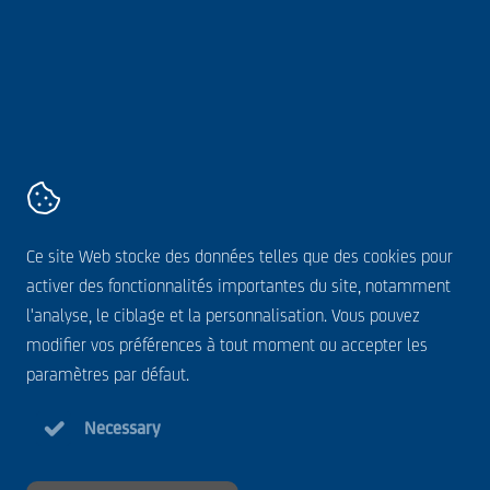
AVZ
Kanaaldijk 11,
5683 CR
Best
+31 499 328 600
Contact
Ce site Web stocke des données telles que des cookies pour
Conditions générales
activer des fonctionnalités importantes du site, notamment
Clause de non-responsabilité
l'analyse, le ciblage et la personnalisation. Vous pouvez
Déclaration de cookie
modifier vos préférences à tout moment ou accepter les
Politique de confidentialité
paramètres par défaut.
Necessary