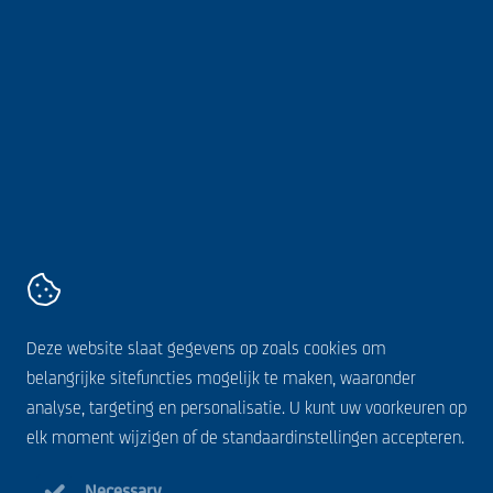
Over ons
Volg ons online
AVZ
Kanaaldijk 11,
5683 CR
Best
+31 499 328 600
Contact
Algemene voorwaarden
Deze website slaat gegevens op zoals cookies om
Disclaimer
belangrijke sitefuncties mogelijk te maken, waaronder
Cookie statement
analyse, targeting en personalisatie. U kunt uw voorkeuren op
Privacy statement
elk moment wijzigen of de standaardinstellingen accepteren.
Necessary