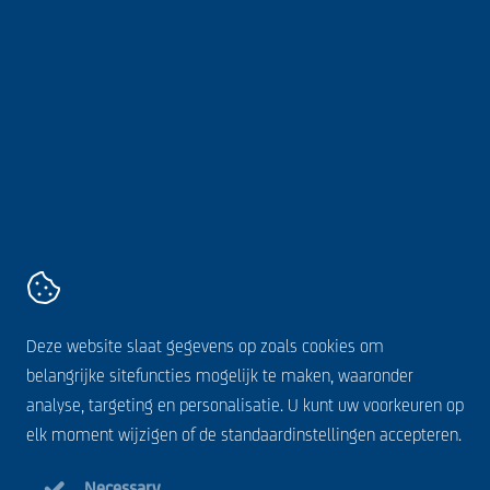
Over ons
Volg ons online
AVZ
Kanaaldijk 11,
5683 CR
Best
+31 499 328 600
Contact
Algemene voorwaarden
Deze website slaat gegevens op zoals cookies om
Disclaimer
belangrijke sitefuncties mogelijk te maken, waaronder
Cookie statement
analyse, targeting en personalisatie. U kunt uw voorkeuren op
Privacy statement
elk moment wijzigen of de standaardinstellingen accepteren.
Necessary