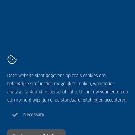
AVZ
Kanaaldijk 11,
5683 CR
Best
+31 499 328 600
Contact
Algemene voorwaarden
Deze website slaat gegevens op zoals cookies om
Disclaimer
belangrijke sitefuncties mogelijk te maken, waaronder
Cookie statement
analyse, targeting en personalisatie. U kunt uw voorkeuren op
Privacy statement
elk moment wijzigen of de standaardinstellingen accepteren.
Necessary