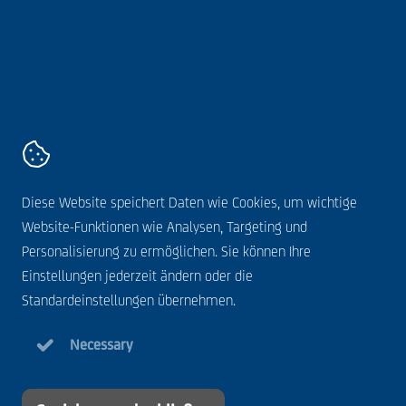
AVZ
Kanaaldijk 11,
5683 CR
Best
+31 499 328 600
Kontakt
Diese Website speichert Daten wie Cookies, um wichtige
Allgemeine Bedingungen
Website-Funktionen wie Analysen, Targeting und
Datenschutzerklärung
Personalisierung zu ermöglichen. Sie können Ihre
Cookie-Anweisung
Einstellungen jederzeit ändern oder die
Haftungsausschluss
Standardeinstellungen übernehmen.
Necessary