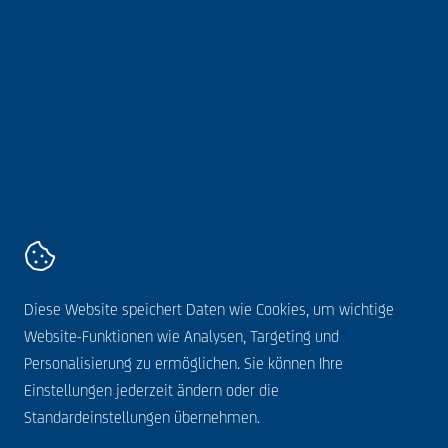
Webshop
Über uns
Folgen Sie uns online
AVZ
Kanaaldijk 11,
5683 CR
Best
+31 499 328 600
Kontakt
Diese Website speichert Daten wie Cookies, um wichtige
Allgemeine Bedingungen
Website-Funktionen wie Analysen, Targeting und
Datenschutzerklärung
Personalisierung zu ermöglichen. Sie können Ihre
Cookie-Anweisung
Einstellungen jederzeit ändern oder die
Haftungsausschluss
Standardeinstellungen übernehmen.